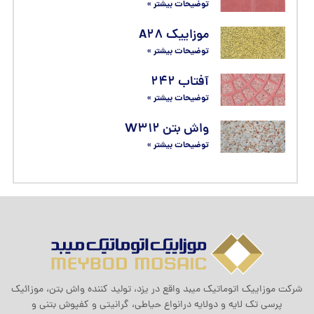
توضیحات بیشتر »
موزاییک A۲۸
توضیحات بیشتر »
آفتاب ۲۴۲
توضیحات بیشتر »
واش بتن W۳۱۲
توضیحات بیشتر »
شرکت موزاييک اتوماتيک ميبد واقع در یزد، تولید کننده واش بتن، موزائیک
پرسی تک لایه و دولایه درانواع حیاطی، گرانیتی و کفپوش بتنی و