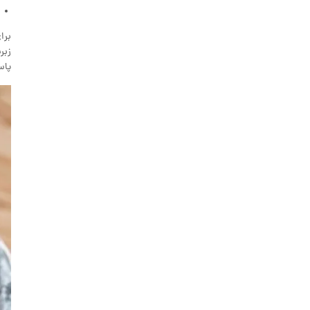
برا
زبر
پاس