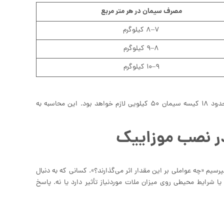
مصرف سیمان در هر متر مربع
۷–۸ کیلوگرم
۸–۹ کیلوگرم
۹–۱۰ کیلوگرم
در نهایت اگر بخواهیم یک برآورد کلی بدهیم، برای پروژه‌ای با متراژ ۱۰۰ متر مربع حدود ۱۸ کیسه سیمان ۵۰ کیلویی لازم خواهد بود. این محاسبه به
در نصب موزاییک
م «چه عواملی بر این مقدار اثر می‌گذارند؟». کسانی که به دنبال
ا شرایط محیطی روی میزان ملات موردنیاز تأثیر دارد یا نه. پاسخ