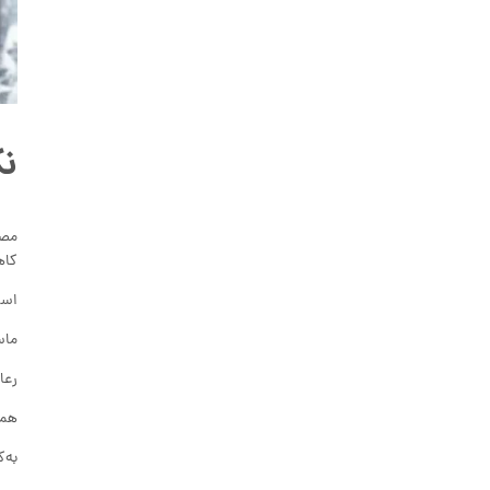
ن
مصر
کاه
است
ماس
رعا
همیشه نسبت ۳ یا ۴ ماسه به 
به‌