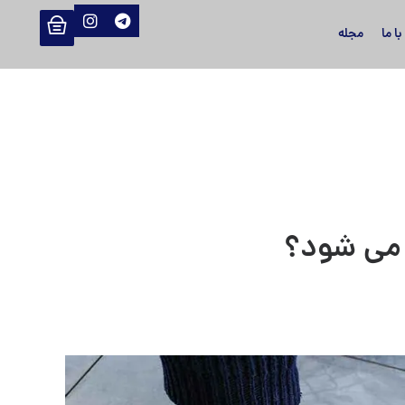
ا ما
مجله