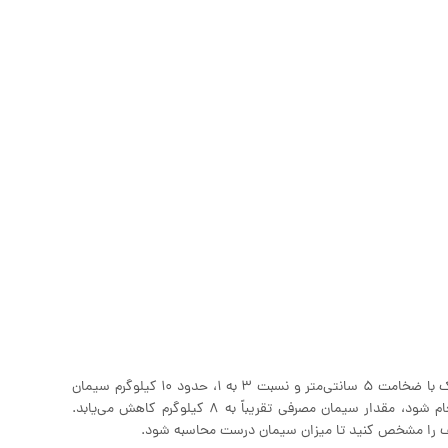
فرض کنید در حال اجرای پروژه‌ای در یک پارکینگ هستید. برای هر متر مربع موزاییک با ضخامت ۵ سانتی‌متر و نسبت ۳ به ۱، حدود ۱۰ کیلوگرم سیمان
نیاز خواهید داشت. اگر همان پروژه در راهروی داخلی با ضخامت ۳ سانتی‌متر انجام شود، مقدار سیمان مصرفی تقریباً به ۸ کیلوگرم کاهش می‌یابد.
 کف را مشخص کنید تا میزان سیمان درست محاسبه شود.