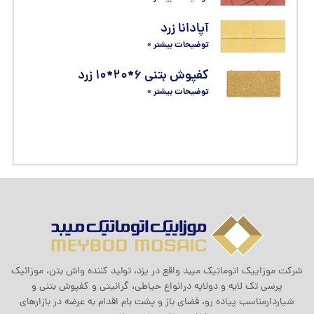
آپادانا زرد
توضیحات بیشتر »
کفپوش بتنی ۶*۲۰*۱۰ زرد
توضیحات بیشتر »
شرکت موزاييک اتوماتيک ميبد واقع در یزد، تولید کننده واش بتن، موزائیک
پرسی تک لایه و دولایه درانواع حیاطی، گرانیتی و کفپوش بتنی و
شیاردارمناسب پیاده رو، فضای باز و پشت بام اقدام به عرضه در بازارهای