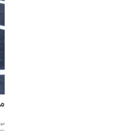
مق
موز
رزی