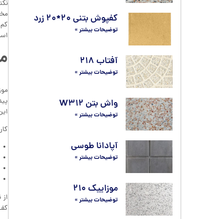
نکت
کفپوش بتنی ۲۰*۲۰ زرد
کم‌
توضیحات بیشتر »
است
مو
آفتاب ۲۱۸
توضیحات بیشتر »
موز
پید
واش بتن W۳۱۲
این
توضیحات بیشتر »
کار
آپادانا طوسی
توضیحات بیشتر »
موزاییک ۲۱۰
از 
توضیحات بیشتر »
کف‌