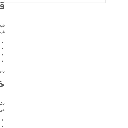
قی
قیم
قیم
به‌
خو
یکی
می‌