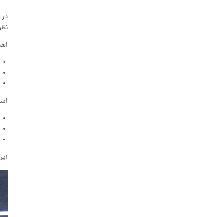
در 
نظر
اهم
است
این