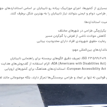
بسیاری از کشورها، اجرای موزاییک پیاده رو نابینایان بر اساس استانداردهای جه
 طراحی، دوام و ایمنی بتوانند نیاز نابینایان را به بهترین شکل برطرف کنند.
یت استانداردها:
یکپارچگی طراحی در شهرهای مختلف
کاهش حوادث ناشی از لغزش یا گم‌کردن مسیر
رعایت حقوق شهروندی افراد دارای محدودیت بینایی
انداردهای بین‌المللی مهم:
ISO ۲۳۵۹۹:۲۰۱۹: تعریف دقیق الگوهای برجسته برای راهنمایی نابینایان
ADA (Americans with Disabilities Act): الزام استفاده از کف‌پوش‌های هدایت نابینایان در اماکن عمومی
European Accessibility Act: استانداردهای هماهنگ برای کشورهای اروپایی
 قوانین نه تنها بر ابعاد و طراحی برجستگی‌ها تمرکز دارند، بلکه موضوعاتی مانند