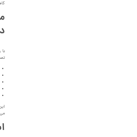
کاه
مع
د
با 
تصم
این
می‌
اس