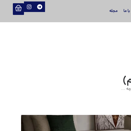
ا ما
مجله
)
رچه …