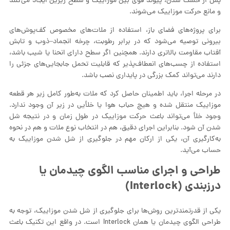
پس از خشک شدن، پیوند قوی بین موزاییک و سطح زیرین ایجاد می‌کنند
و مانع حرکت موزاییک می‌شوند.
برای پروژه‌های فضای باز، استفاده از ملات‌های مخصوص کف‌پوش‌های
بیرونی توصیه می‌شود که در برابر رطوبت، چرخه انجماد–ذوب و تابش
آفتاب مقاومت بالاتری دارند. همچنین اگر سطح دارای انحنا یا شیب باشد،
استفاده از چسب‌های انعطاف‌پذیر که قابلیت تحمل جابجایی‌های جزئی را
دارند می‌تواند کمک بزرگی در پایداری نصب باشد.
در مرحله اجرا، باید اطمینان حاصل کرد که ملات به‌طور کامل زیر هر قطعه
موزاییک منتقل شده و هیچ حباب هوا یا خلأیی در زیر آن وجود ندارد.
وجود خلأ می‌تواند باعث حرکت موزاییک در طول زمان و در نتیجه شل
شدن آن شود. بنابراین اجرای دقیق، هم در انتخاب نوع ملات و هم در نحوه
به‌کارگیری آن، یکی از ارکان مهم در جلوگیری از شل شدن موزاییک به
حساب می‌آید.
طراحی و اجرای مناسب الگوی چیدمان یا
درزبندی (Interlock)
یکی از قدرتمندترین روش‌ها برای جلوگیری از شل شدن موزاییک، توجه به
طراحی الگوی چیدمان یا همان Interlock است. در واقع این تکنیک باعث