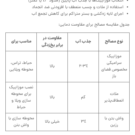
انتخاب موزاییک‌ها با جذب آب پایین (حدود ۳٪ یا کمتر)
استفاده از ملات و چسب منعطف با افزودنی ضد انجماد
اجرای لایه زه‌کشی و بستر متراکم برای کاهش تجمع آب
جدول مقایسه مصالح برای مقاومت دمایی:
مقاومت در
نوع مصالح
جذب آب
مناسب برای
برابر یخ‌زدگی
موزاییک
سرامیکی
حیاط، تراس،
۲-۳٪
بالا
مخصوص فضای
محوطه ویلایی
باز
نصب موزاییک
ملات
برای محوطه
کم
بالا
انعطاف‌پذیر
سازی ویلا و
حیاط
واش بتن با
محوطه سازی با
۳٪
خیلی بالا
رزین
واش بتن