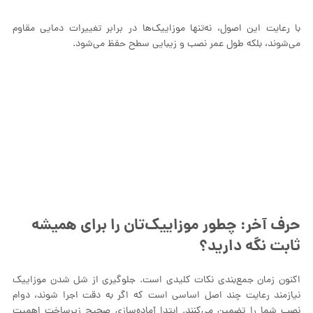
با رعایت این اصول، نه‌تنها موزاییک‌ها در برابر تغییرات دمایی مقاوم
می‌شوند، بلکه طول عمر نصب و زیبایی سطح حفظ می‌شود.
حرف آخر: چطور موزاییک‌تان را برای همیشه
ثابت نگه دارید؟
اکنون زمان جمع‌بندی نکات کلیدی است. جلوگیری از شل شدن موزاییک
نیازمند رعایت چند اصل اساسی است که اگر به دقت اجرا شوند، دوام
نصب شما را تضمین می‌کنند. ابتدا آماده‌سازی صحیح زیرساخت اهمیت
بالایی دارد؛ تراکم مناسب خاک، حذف خاک‌های ضعیف و استفاده از
لایه‌های متراکم شن و ماسه، پایه‌ای مقاوم برای موزاییک ایجاد می‌کند.
دوم، انتخاب ملات و چسب استاندارد مطابق با نوع موزاییک و شرایط
محیطی باعث می‌شود پیوند بین موزاییک و سطح قوی و پایدار باقی
بماند.
نکته بعدی، طراحی صحیح درزها و الگوی چیدمان است که فشار و وزن را
یکنواخت توزیع می‌کند و از حرکت موزاییک‌ها جلوگیری می‌کند. استفاده از