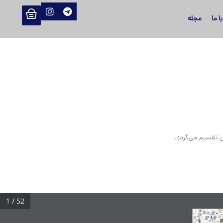
 ما
مجله
1 / 52