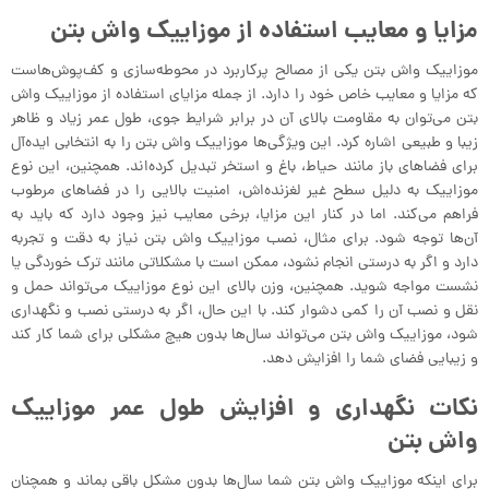
مزایا و معایب استفاده از موزاییک واش بتن
موزاییک واش بتن یکی از مصالح پرکاربرد در محوطه‌سازی و کف‌پوش‌هاست
که مزایا و معایب خاص خود را دارد. از جمله مزایای استفاده از موزاییک واش
بتن می‌توان به مقاومت بالای آن در برابر شرایط جوی، طول عمر زیاد و ظاهر
زیبا و طبیعی اشاره کرد. این ویژگی‌ها موزاییک واش بتن را به انتخابی ایده‌آل
برای فضاهای باز مانند حیاط، باغ و استخر تبدیل کرده‌اند. همچنین، این نوع
موزاییک به دلیل سطح غیر لغزنده‌اش، امنیت بالایی را در فضاهای مرطوب
فراهم می‌کند. اما در کنار این مزایا، برخی معایب نیز وجود دارد که باید به
آن‌ها توجه شود. برای مثال، نصب موزاییک واش بتن نیاز به دقت و تجربه
دارد و اگر به درستی انجام نشود، ممکن است با مشکلاتی مانند ترک خوردگی یا
نشست مواجه شوید. همچنین، وزن بالای این نوع موزاییک می‌تواند حمل و
نقل و نصب آن را کمی دشوار کند. با این حال، اگر به درستی نصب و نگهداری
شود، موزاییک واش بتن می‌تواند سال‌ها بدون هیچ مشکلی برای شما کار کند
و زیبایی فضای شما را افزایش دهد.
نکات نگهداری و افزایش طول عمر موزاییک
واش بتن
برای اینکه موزاییک واش بتن شما سال‌ها بدون مشکل باقی بماند و همچنان