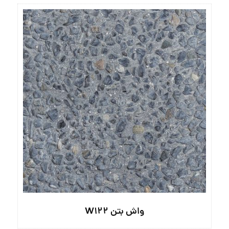
واش بتن W۱۲۲