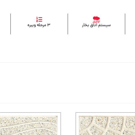
سیستم اتاق بخار
۳ مرحله ویبره