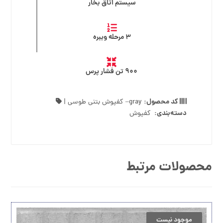
سیستم اتاق بخار
۳ مرحله ویبره
۹۰۰ تن فشار پرس
کد محصول:
gray
– کفپوش بتنی طوسی
|
دسته‌بندی:
کفپوش
محصولات مرتبط
موجود نیست