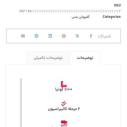
SKU
BAFTAB-۱-۱-۱-۱-۱-۱-۱-۱-۱-۱-۱-۱-۱-۱-۱-۱-۱-۱-۱-۱-۱-۱-۱-۱-۱-۱-۱-۱-۱-۱-۱-۱-۱-۱-۱-۱-۱-۱-۲
Categories
کفپوش بتنی
توضیحات
توضیحات تکمیلی
٪۱۰۰ گونیا
۲ مرحله کالیبراسیون