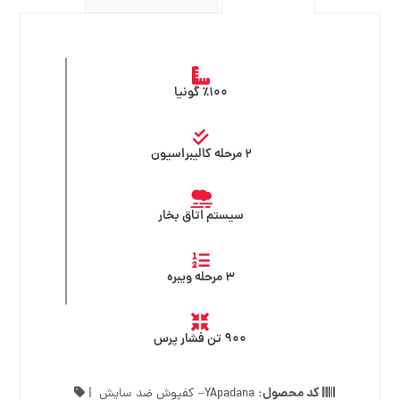
٪۱۰۰ گونیا
۲ مرحله کالیبراسیون
سیستم اتاق بخار
۳ مرحله ویبره
۹۰۰ تن فشار پرس
کد محصول:
YApadana
– کفپوش ضد سایش
|