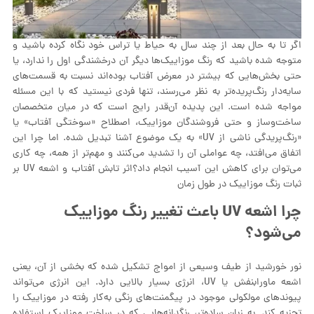
اگر تا به حال بعد از چند سال به حیاط یا تراس خود نگاه کرده باشید و
متوجه شده باشید که رنگ موزاییک‌ها دیگر آن درخشندگی اول را ندارد، یا
حتی بخش‌هایی که بیشتر در معرض آفتاب بوده‌اند نسبت به قسمت‌های
سایه‌دار رنگ‌پریده‌تر به نظر می‌رسند، تنها فردی نیستید که با این مسئله
مواجه شده است. این پدیده آن‌قدر رایج است که در میان متخصصان
ساخت‌وساز و حتی فروشندگان موزاییک، اصطلاح «سوختگی آفتاب» یا
«رنگ‌پریدگی ناشی از UV» به یک موضوع آشنا تبدیل شده. اما چرا این
اتفاق می‌افتد، چه عواملی آن را تشدید می‌کنند و مهم‌تر از همه، چه کاری
می‌توان برای کاهش این آسیب انجام داد؟اثر تابش آفتاب و اشعه UV بر
ثبات رنگ موزاییک در طول زمان
چرا اشعه UV باعث تغییر رنگ موزاییک
می‌شود؟
نور خورشید از طیف وسیعی از امواج تشکیل شده که بخشی از آن، یعنی
اشعه ماورابنفش یا UV، انرژی بسیار بالایی دارد. این انرژی می‌تواند
پیوندهای مولکولی موجود در پیگمنت‌های رنگی به‌کار رفته در موزاییک را
تجزیه کند. به زبان ساده‌تر، رنگدانه‌هایی که در ساخت موزاییک استفاده