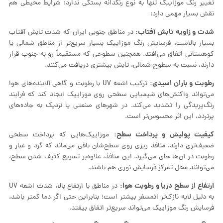
تغییر رنگ موزاییک تنها به نوع رنگدانه بستگی ندارد؛ شرایط محیطی هم
نقش بسیار مهمی دارد:
شدت و زاویه تابش آفتاب:
در مناطق جنوبی ایران که شدت تابش آفتاب
بسیار بالاست، فرسایش رنگ موزاییک بسیار سریع‌تر از مناطق شمالی یا
کوهستانی اتفاق می‌افتد. همچنین سطوحی که مستقیماً رو به جنوب قرار
دارند، نسبت به سطوح شمالی، تابش بیشتری دریافت می‌کنند.
رطوبت و باران اسیدی:
ترکیب اشعه UV با رطوبت و گاهی آلاینده‌های هوا
می‌تواند واکنش‌های شیمیایی سطحی روی موزاییک ایجاد کند که فرآیند
رنگ‌پریدگی را تشدید می‌کند. در شهرهای صنعتی یا نزدیک به جاده‌های
پرتردد، این اثر محسوس‌تر است.
کیفیت پولیش و پرداخت سطح:
موزاییک‌هایی که پرداخت سطحی
ضعیف‌تری دارند، منافذ ریزی روی سطح‌شان باقی می‌ماند که گرد و غبار و
رطوبت در آن‌ها جای می‌گیرد. این منافذ، علاوه‌بر تسریع کثیف شدن سطح،
می‌توانند محل تمرکز فرسایش نوری هم باشند.
ارتفاع از سطح دریا و رطوبت هوا:
در مناطق با ارتفاع بالا، شدت اشعه UV
به دلیل لایه نازک‌تر اتمسفر بیشتر است؛ بنابراین حتی اگر دما کمتر باشد،
فرسایش رنگ موزاییک می‌تواند سریع‌تر اتفاق بیفتد.