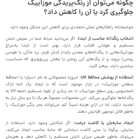
چگونه می‌توان از رنگ‌پریدگی موزاییک
جلوگیری کرد یا آن را کاهش داد؟
خوشبختانه راهکارهای عملی متعددی برای کاهش این مشکل وجود دارد:
انتخاب رنگدانه مناسب از ابتدا:
اگر می‌دانید حیاط شما در معرض تابش
مستقیم و طولانی آفتاب قرار دارد، بهتر است از ابتدا به‌سراغ
موزاییک‌هایی با رنگدانه‌های معدنی پایدار (مثل قرمز، زرد خاکی یا طوسی
روشن) بروید و از رنگ‌های آبی روشن یا بنفش پرزرق‌وبرق که حساسیت
بیشتری دارند، پرهیز کنید.
استفاده از پوشش محافظ UV:
امروزه محصولاتی به نام «سیلر» یا «محافظ
سطحی موزاییک» در بازار موجود است که با ایجاد یک لایه نازک
نامحسوس روی سطح موزاییک، تا حد زیادی از نفوذ مستقیم اشعه UV به
رنگدانه‌ها جلوگیری می‌کند. این محصولات معمولاً هر یک تا دو سال نیاز به
تجدید دارند، اما در ازای هزینه نسبتاً کم، می‌توانند عمر رنگی موزاییک را
به‌طور قابل توجهی افزایش دهند.
ایجاد سایه‌بان یا کاشت درخت:
اگر امکانش وجود دارد، استفاده از
سایبان، پرگولا یا حتی کاشت درختانی که سایه مناسب ایجاد می‌کنند،
می‌تواند به‌طور طبیعی میزان تابش مستقیم را کاهش دهد و هم‌زمان