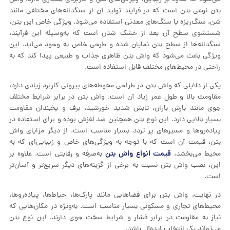
بتن نوعی بتن است که در فرآیند تولید آن از سنگدانه‌های مختلفی مانند
شن، سنگ‌ریزه یا سنگ‌های معدنی استفاده می‌شود. ویژگی خاص این بتن،
شستشوی سطح آن بعد از خشک شدن است که به‌وسیله این فرآیند،
سنگدانه‌ها از سطح بتن نمایان شده و طرحی خاص به وجود می‌آید. این
ویژگی باعث می‌شود که واش بتن ظاهری جذاب و طبیعی پیدا کند که به
راحتی در محیط‌های مختلف قابل استفاده است.
یکی از دلایلی که واش بتن در طراحی محوطه‌های بیرونی کاربرد زیادی دارد،
مقاومت بالا و طول عمر زیاد آن است. واش بتن در برابر شرایط مختلف
جوی مانند بارش باران، تابش شدید خورشید، برف و یخبندان مقاومت
بسیار بالایی دارد. این نوع بتن همچنین ضد لغزش بوده و برای استفاده در
پیاده‌روها و مسیرهای پر تردد بسیار مناسب است. از دیگر مزایای واش
بتن، قیمت آن است که با توجه به ویژگی‌های خاص و زیبایی‌ای که به
قیمت انواع واش بتن
محیط می‌بخشد،
به‌صرفه و رقابتی است. علاوه بر
این، نصب واش بتن نسبت به برخی از گزینه‌های دیگر سریع‌تر و آسان‌تر
است.
در نهایت، واش بتن برای فضاهایی مانند پارک‌ها، حیاط‌ها، پیاده‌روها،
محیط‌های تجاری و مسکونی بسیار مناسب است. به‌ویژه در مکان‌هایی که
نیاز به مقاومت در برابر فشار و شرایط سخت جوی دارند، این نوع بتن
می‌تواند یک انتخاب ایده‌آل باشد.