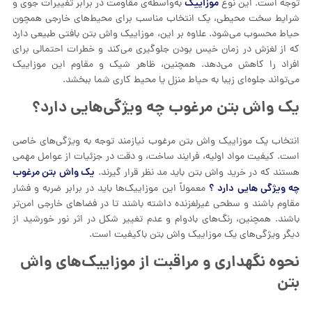
موزاییک
توجه است. این نوع
به‌واسطه‌ی مقاومت در برابر تغییرات جوی و
شرایط سخت محیطی، یک انتخاب مناسب برای محیط‌های خارجی همچون
حیاط محسوب می‌شود. علاوه بر این، موزاییک واش بتن بافتی طبیعی دارد
که از لغزش در زمان خیس بودن جلوگیری می‌کند و خطرات احتمالی برای
افراد را کاهش می‌دهد. همچنین، ظاهر شیک و مقاوم این موزاییک
می‌تواند جلوه‌ای زیبا به حیاط منزل یا محیط کاری شما ببخشد.
یک واش بتن مرغوب چه ویژگی‌هایی دارد؟
انتخاب یک موزاییک واش بتن مرغوب نیازمند توجه به ویژگی‌های خاصی
است. کیفیت مواد اولیه، فرایند ساخت، و دقت در جزئیات از عوامل مهمی
یک واش بتن مرغوب
هستند که در خرید واش بتن باید مد نظر قرار گیرند.
چه ویژگی هایی دارد ؟
معمولاً این موزاییک‌ها باید در برابر ضربه و فشار
مقاوم باشند و سطحی غیرلغزنده داشته باشند تا در فضاهای خارجی امن‌تر
باشند. همچنین، رنگ‌های بادوام و عدم تغییر شکل در اثر نور خورشید از
دیگر ویژگی‌های یک موزاییک واش بتن باکیفیت است.
نحوه نگهداری و مراقبت از موزاییک‌های واش
بتن