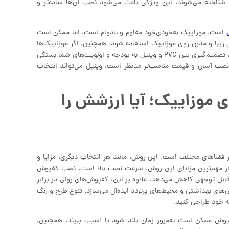
ناخته می‌شوند. این ویژگی باعث می‌شود نصب آن‌ها ساده‌تر و
است. موزاییک به‌خودی‌خود مقاوم و بادوام است، اما ممکن است
زیبا و مدرن روی موزاییک استفاده شود. همچنین، اگر موزاییک‌ها
دچار ترک یا آسیب باشند، کفپوش رولی می‌تواند این مشکلات را بپوشاند. در نهایت، تصمیم‌گیری بین PVC و وینیل به بودجه و اولویت‌های شما بستگی
هستید، PVC گزینه بهتری است. اما اگر نصب آسان و قیمت مناسب‌تر مدنظر است، وینیل می‌تواند انتخاب
 موزاییک؛ آیا ارزشش را
فضاهای مختلف است. این روش، مانند هر انتخاب دیگری، مزایا و
از مهم‌ترین مزایای این روش، سرعت نصب بالا است. نصب کفپوش
 قابل توجهی کاهش می‌دهد. علاوه بر این، کفپوش‌های رولی در برابر
س‌های بهداشتی و محیط‌های پرتردد ایده‌آل می‌سازد. تنوع طرح و رنگ
ه خود طراحی کنید.
فپوش ممکن است به‌مرور زمان بلند شود یا آسیب ببیند. همچنین،