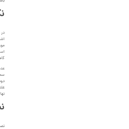
باع
نک
در 
اشت
موز
است
کاه
عدم
سطح
دوب
غلت
نها
نص
نصب