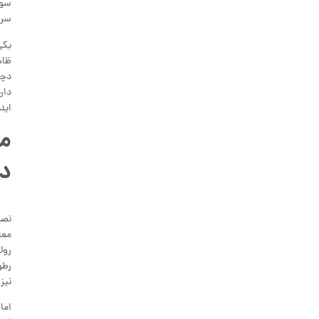
سوی
سری
یکی
ظاه
اید
مز
دا
نصب
معا
رول
رطو
نیز
اما