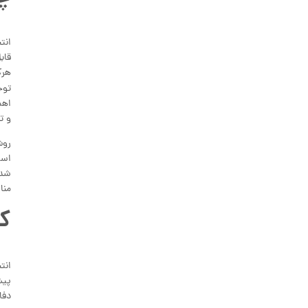
انت
هرک
توج
اهم
و ت
روش
است
شدن
منا
کفپو
دفا