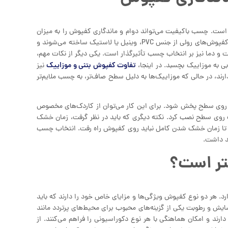
ست. چسب باکیفیت می‌تواند دوام و ماندگاری کفپوش را به میزان
قابل‌توجهی افزایش دهد. اولین نکته در انتخاب چسب، توجه به نوع کفپوش است. کفپوش‌های رولی از جنس PVC، وینیل یا لاستیک ساخته می‌شوند و
 دما نیز بر انتخاب چسب تأثیرگذار است. یکی دیگر از نکات مهم،
تفاوت کفپوش بتنی و موزاییک
 به موزاییک بچسبد. در اینجا،
نیز
رند، در حالی که موزاییک‌ها به دلیل سطح صاف‌تر، به چسب ملایم‌تر
روی سطح پخش شود. برای این کار می‌توان از کاردک‌های مخصوص
روی سطح نصب کرد. نکته دیگری که باید در نظر گرفت، زمان خشک
ن، تا زمان خشک شدن کامل نباید روی کفپوش راه رفت. انتخاب چسب
د داشت.
تفاده بستگی دارد. هر دو نوع کفپوش ویژگی‌ها و مزایای خاص خود را دارند که باید
P به دلیل مقاومت بالا در برابر سایش و رطوبت یکی از گزینه‌های محبوب برای محیط‌های پرتردد مانند
رند و امکان هماهنگی با هر نوع دکوراسیونی را فراهم می‌کنند. از