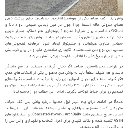
واش بتن کف حیاط یکی از هوشمندانه‌ترین انتخاب‌ها برای پوشش‌دهی
فضای بیرونی خانه است؛ چرا؟ چون در عین زیبایی طبیعی، دوام بالا و
اصطکاک مناسب، برای شرایط متنوع آب‌وهوایی هم عملکرد بسیار خوبی
دارد. ترکیب شن‌ریزه‌های رنگی و سیمان در ساختار واش بتن باعث می‌شود
سطحی مقاوم، غیرلغزنده و چشم‌نواز ایجاد شود. برخلاف کف‌پوش‌های
سنتی، این نوع بتن شسته‌شده، نگهداری ساده‌تری دارد و در برابر فرسایش
ناشی از باران، یخ‌زدگی یا آفتاب مقاومت زیادی نشان می‌دهد.
در طراحی محوطه‌سازی حیاط، اگر دنبال گزینه‌ای هستید که هم ماندگار
باشد و هم شیک، قطعاً باید به واش بتن به‌عنوان یکی از انتخاب‌های جدی
فکر کنید. البته برای اجرای اصولی اون باید با ترکیبات مناسب، تکنیک‌های
اجرا و حتی نکات نگهداری آشنا باشید. اگر می‌خواهید بدانید چطور بهترین
تصمیم رو برای حیاط خونه‌ت بگیرید، ادامه این مطلب رو از دست نده!
حتماً! در ادامه، برای پنج تیتر اول محتوا درباره واش بتن کف حیاط،
متن‌های کاملاً منسجم، حرفه‌ای و علمی نوشته شده‌اند. این متن‌ها بر
اساس منابع معتبری مانند ConcreteNetwork، ArchDaily، و استانداردهای
ASTM تنظیم شده و نکات کلیدی برای اجرا، انتخاب و نگهداری واش بتن را
با بیانی روان ارائه می‌دهند.