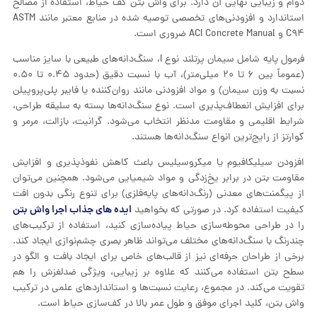
دوام و زیبایی نهایی آن دارد. برای واش بتن کف حیاط، استفاده از مصالح
استاندارد و افزودنی‌های تخصصی توصیه شده در منابع معتبر مانند ASTM
C۹۴ و ACI Concrete Manual ضروری است.
فرمول پایه شامل سیمان پرتلند نوع I، سنگ‌دانه‌های طبیعی با سایز مناسب
(عموماً بین ۶ تا ۲۰ میلی‌متر)، آب با نسبت دقیق (حدود ۰.۴۵ تا ۰.۵۰
نسبت به وزن سیمان) و مواد افزودنی مانند روان‌کننده یا فایبر پلی‌پروپیلن
برای افزایش انعطاف‌پذیری است. نوع سنگ‌دانه‌ها بسته به سلیقه طراحی،
شرایط اقلیمی و مقاومت مدنظر انتخاب می‌شود. گرانیت، بازالت، مرمر و
کوارتز از رایج‌ترین انواع سنگ‌دانه‌ها هستند.
افزودن سیلیکافیوم یا میکروسیلیس باعث کاهش نفوذپذیری و افزایش
مقاومت بتن در برابر یخ‌زدگی و مواد شیمیایی می‌شود. همچنین می‌توان
از پیگمنت‌های معدنی (رنگ‌دانه‌های پایه‌فلزی) برای تنوع رنگی بدون افت
ایده های جذاب اجرا واش بتن
کیفیت استفاده کرد. در صورتی که بخواهید
را در طراحی محوطه‌سازی حیاط پیاده‌سازی کنید، استفاده از ترکیب‌های
چندرنگ با سنگ‌دانه‌های مختلف می‌تواند ظاهر بصری چشم‌نوازی ایجاد کند.
برخی از طراحان حرفه‌ای نیز از قالب‌های خاص برای ایجاد بافت و الگو در
سطح بتن استفاده می‌کنند که علاوه بر زیبایی، ویژگی ضدلغزش را هم
تقویت می‌کند. در مجموع، رعایت نسبت‌ها و استانداردهای علمی در ترکیب
واش بتن، کلید اجرای موفق و طول عمر بالا در کف‌سازی حیاط است.