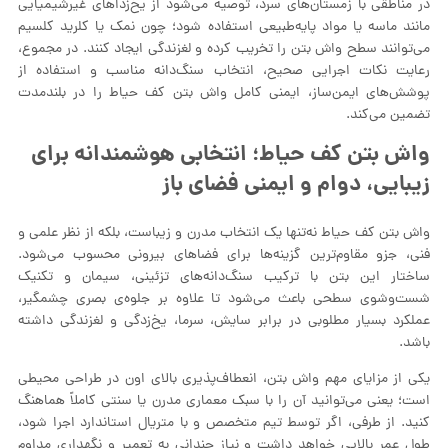
در مناطقی با زمستان‌های سرد، توصیه می‌شود از یخ‌زداهای غیرشیمیایی
مانند ماسه یا مواد پایه‌طبیعی استفاده شود؛ چون نمک یا کلرید کلسیم
می‌توانند سطح واش بتن را تخریب کرده و لغزندگی ایجاد کنند. در مجموع،
رعایت نکات اجرایی صحیح، انتخاب سنگ‌دانه مناسب و استفاده از
پوشش‌های ایمن‌ساز، ایمنی کامل واش بتن کف حیاط را در بلندمدت
تضمین می‌کند.
واش بتن کف حیاط؛ انتخابی هوشمندانه برای
زیبایی، دوام و ایمنی فضای باز
واش بتن کف حیاط نه‌تنها یک انتخاب مدرن و زیباست، بلکه از نظر علمی و
فنی، جزو مقاوم‌ترین گزینه‌ها برای فضاهای بیرونی محسوب می‌شود.
ساختار این بتن با ترکیب سنگ‌دانه‌های تزئینی، سیمان و تکنیک
شست‌وشوی سطحی باعث می‌شود تا علاوه بر جلوه‌ی بصری چشمگیر،
عملکرد بسیار مطلوبی در برابر سایش، سرما، یخ‌زدگی و لغزندگی داشته
باشد.
یکی از مزایای مهم واش بتن، انعطاف‌پذیری بالای اون در طراحی محیطی
است؛ یعنی می‌توانید آن را با سبک معماری مدرن یا سنتی کاملاً هماهنگ
کنید. از طرفی، اگر توسط تیم متخصص و با متریال استاندارد اجرا شود،
طول عمر بالایی خواهد داشت و نیاز چندانی به تعمیر و نگهداری مداوم