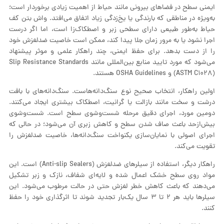
ایمنی سطح در فضاهای بیرونی مانند حیاط از اهمیت زیادی برخوردار است؛
به‌ویژه در مناطقی که بارندگی یا یخ‌زدگی زیاد اتفاق می‌افتد. واش بتن کف
حیاط به‌طور طبیعی دارای سطحی زبر و اصطکاک‌زا است، اما اگر درست
اجرا نشود یا به مرور زمان جلا پیدا کند، ممکن است خاصیت ضدلغزش خود
را از دست بدهد. برای حفظ ایمنی، چند راهکار علمی و موثر پیشنهاد
می‌شود که مورد تایید منابع بین‌المللی مانند Slip Resistance Standards
(ASTM C۱۰۲۸) و OSHA Guidelines هستند.
اولین راهکار، انتخاب صحیح نوع سنگ‌دانه‌هاست. سنگ‌دانه‌های با بافت
درشت و سخت مانند بازالت یا گرانیت، اصطکاک بیشتری ایجاد می‌کنند.
دومین مورد، اجرای دقیق مرحله شست‌وشوی سطح است. شست‌وشوی
بیش‌ازحد باعث صاف شدن سطح و کاهش زبری آن می‌شود؛ در حالی که
اجرای اصولی با نمایان‌سازی یکنواخت سنگ‌دانه‌ها، خاصیت ضدلغزش را
تقویت می‌کند.
راهکار دیگر، استفاده از سیلرهای ضدلغزش (Anti-slip Sealers) است. این
مواد روی سطح خشک اعمال شده و لایه‌ای شفاف، نازک و زبر تشکیل
می‌دهند که باعث کاهش خطر لغزش حتی در حالت مرطوب می‌شود. این
سیلرها باید هر ۲ تا ۳ سال یک‌بار تجدید شوند تا اثرگذاری خود را حفظ
کنند.