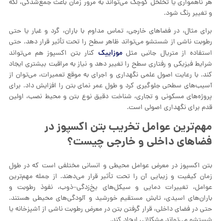
هر ناهمواری یا تخلخل کوچک می‌تواند به مرور زمان باعث جمع‌شدگی، لکه
و تغییر رنگ شود.
برای مثال، در فضاهای خارجی، تماس مداوم با باران، گرد و غبار یا حتی
رطوبت ناشی از شستشو می‌تواند ظاهر سطح را تحت تأثیر قرار دهد. حتی
موزاییک
استفاده از متریال جانبی مثل
کنار بتن اکسپوز هم می‌تواند
شرایط فیزیکی و رفتاری سطح را تغییر دهد و نیاز به مراقبت بیشتری ایجاد
کند. با رعایت اصول علمی نگهداری و اجرای به موقع تعمیرات، می‌توان از
آسیب‌های سطحی جلوگیری کرد و طول عمر نمای بتن را افزایش داد. برای
پروژه‌های مسکونی و تجاری، شناخت دقیق نوع بتن و محیط نصب، اولین
قدم برای نگهداری اصولی است.
مهم‌ترین عوامل تخریب بتن اکسپوز در
فضاهای داخلی و خارجی چیست؟
بتن اکسپوز در معرض عوامل محیطی و انسانی مختلفی است که در طول
زمان کیفیت و زیبایی آن را تحت تأثیر قرار می‌دهند. از جمله مهم‌ترین
عوامل، تغییرات دمایی و سیکل‌های یخ‌زدگی–ذوب، نفوذ رطوبت و
باران‌های اسیدی، تابش مستقیم خورشید و آلودگی‌های محیطی هستند.
حتی در فضای داخلی، قرار گرفتن بتن در معرض رطوبت ناشی از آشپزخانه یا
شستشو می‌تواند مشکلاتی ایجاد کند.