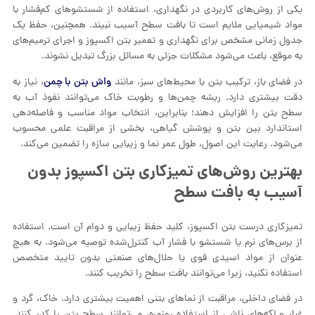
یکی از روش‌های کاربردی در نگهداری، استفاده از شستشوهای کم‌فشار با
مواد شیمیایی ملایم است تا بافت سطح آسیب نبیند. همچنین، حفظ یک
جدول زمانی مشخص برای نگهداری و تعمیر بتن اکسپوز و اجرای ترمیم‌های
به موقع، باعث می‌شود مشکلات جزئی به مسائل بزرگ تبدیل نشوند.
واش بتن با چمن
در فضای باز، ترکیب بتن با محیط‌های سبز، مانند
، نیاز به
دقت بیشتری دارد. ریشه چمن‌ها و رطوبت خاک می‌توانند نفوذ آب به
سطح بتن را افزایش دهند؛ بنابراین، انتخاب مواد مناسب و فاصله‌دهی
استاندارد بین بتن و پوشش گیاهی، بخشی از مراقبت علمی محسوب
می‌شود. رعایت این اصول، طول عمر نما و زیبایی سازه را تضمین می‌کند.
بهترین روش‌های تمیزکاری بتن اکسپوز بدون
آسیب به بافت سطح
تمیزکاری درست بتن اکسپوز، کلید حفظ زیبایی و دوام آن است. استفاده
از برس‌های نرم یا شستشو با فشار آب کنترل‌شده توصیه می‌شود. به هیچ
عنوان از مواد اسیدی قوی یا حلال‌های صنعتی بدون تایید متخصص
استفاده نکنید، زیرا می‌توانند بافت سطح را تخریب کنند.
در فضای داخلی، مراقبت از نماهای بتنی اهمیت بیشتری دارد. خاک، گرد و
غبار و لکه‌های ناشی از استفاده روزمره، می‌توانند سطح بتن را کدر کنند.