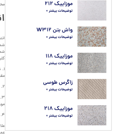
موزاییک ۲۱۲
محو
توضیحات بیشتر »
ان
واش بتن W۳۱۲
توضیحات بیشتر »
انت
شما
شما
موزاییک ۱۱۸
کلی
توضیحات بیشتر »
۱.
مقا
زاگرس طوسی
۲. رنگ و طرح: موزاییک‌ها در طرح‌ها و رنگ‌های متنوعی موجود هستند. انتخاب رنگ و طرح باید با طراحی کلی ویلا و فضای حیاط هماهنگ باشد.
توضیحات بیشتر »
۳
موز
موزاییک ۲۱۸
۴. دوام و مقاومت: موزاییک‌هایی که برای محوطه‌سازی استفاده می‌شوند باید در برابر شرایط آب و هوایی مختلف، ضربه و فشار مقاوم باشند.
توضیحات بیشتر »
علا
عمل