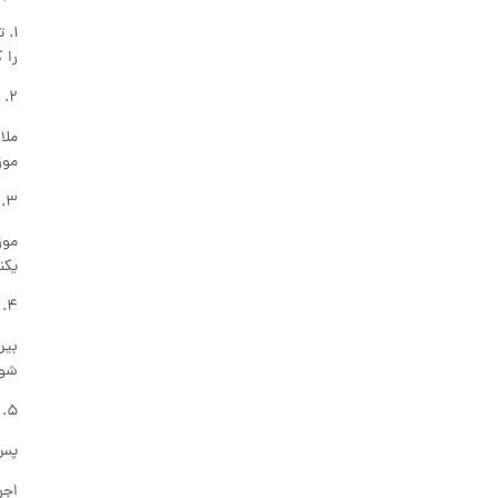
۱. 
را 
۲. ایجاد ملات و پهن کردن آن:
ملا
موز
۳. چیدمان موزاییک‌ها:
موز
یکن
۴. تنظیم فواصل و بندکشی:
بین
شود
۵. تمیزکاری نهایی:
پس 
اجر