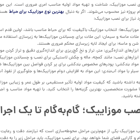
ی نصب موزاییک، شناخت و تهیه مواد اولیه مناسب امری ضروری است. این مواد نه
بهترین نوع موزاییک برای حیاط
م پروژه نیز محسوب می‌شوند. اگر به دنبال
هستید
د نیاز برای نصب موزاییک:
موزاییک‌ها: انتخاب موزاییک باکیفیت که برای حیاط مناسب باشد، اولین قدم ا
ملات ماسه و سیمان: این ملات برای چسباندن موزاییک‌ها به زیرسازی استفاده م
شن و ماسه: برای ایجاد لایه زیرسازی محکم ضروری هستند.
ابزارهای اندازه‌گیری: متر، تراز و نخ گچ‌ریزی برای اندازه‌گیری دقیق و تراز کردن موز
ابزارهای نصب: مانند کمچه، ماله و چکش لاستیکی برای نصب و چسباندن موزاییک‌
مواد بندکشی: پودرهای مخصوص بندکشی برای پر کردن فواصل بین موزاییک‌ها 
سیلر یا مواد آب‌بندی: این مواد به افزایش دوام موزاییک‌ها و جلوگیری از نفوذ آ
ه داشته باشید که کیفیت مواد اولیه تأثیر مستقیمی بر طول عمر و زیبایی موزایی
ا مشورت متخصصین، بهترین گزینه‌ها را انتخاب کنید. با تهیه مواد مناسب و اجرا
ته باشید.
ب موزاییک؛ گام‌به‌گام تا یک اجر
 موزاییک یکی از مهم‌ترین مراحل محوطه‌سازی است که نیازمند دقت و رعایت ج
م و کارایی فضای شما خواهد بود. برای نصب موزاییک، باید مراحل زیر را به دقت ا